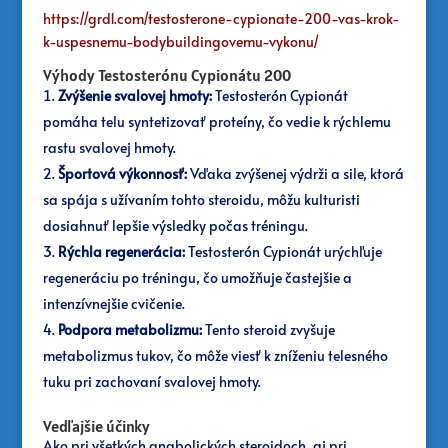
https://grd1.com/testosterone-cypionate-200-vas-krok-
k-uspesnemu-bodybuildingovemu-vykonu/
Výhody Testosterónu Cypionátu 200
Zvýšenie svalovej hmoty:
Testosterón Cypionát
pomáha telu syntetizovať proteíny, čo vedie k rýchlemu
rastu svalovej hmoty.
Športová výkonnosť:
Vďaka zvýšenej výdrži a sile, ktorá
sa spája s užívaním tohto steroidu, môžu kulturisti
dosiahnuť lepšie výsledky počas tréningu.
Rýchla regenerácia:
Testosterón Cypionát urýchľuje
regeneráciu po tréningu, čo umožňuje častejšie a
intenzívnejšie cvičenie.
Podpora metabolizmu:
Tento steroid zvyšuje
metabolizmus tukov, čo môže viesť k zníženiu telesného
tuku pri zachovaní svalovej hmoty.
Vedľajšie účinky
Ako pri všetkých anabolických steroidoch, aj pri