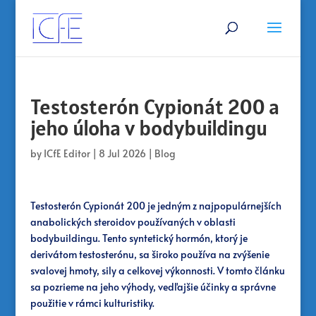
Testosterón Cypionát 200 a
jeho úloha v bodybuildingu
by
ICfE Editor
|
8 Jul 2026
|
Blog
Testosterón Cypionát 200 je jedným z najpopulárnejších
anabolických steroidov používaných v oblasti
bodybuildingu. Tento syntetický hormón, ktorý je
derivátom testosterónu, sa široko používa na zvýšenie
svalovej hmoty, sily a celkovej výkonnosti. V tomto článku
sa pozrieme na jeho výhody, vedľajšie účinky a správne
použitie v rámci kulturistiky.