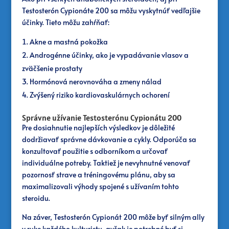
Testosterón Cypionáte 200 sa môžu vyskytnúť vedľajšie
účinky. Tieto môžu zahŕňať:
Akne a mastná pokožka
Androgénne účinky, ako je vypadávanie vlasov a
zväčšenie prostaty
Hormónová nerovnováha a zmeny nálad
Zvýšený riziko kardiovaskulárnych ochorení
Správne užívanie Testosterónu Cypionátu 200
Pre dosiahnutie najlepších výsledkov je dôležité
dodržiavať správne dávkovanie a cykly. Odporúča sa
konzultovať použitie s odborníkom a určovať
individuálne potreby. Taktiež je nevyhnutné venovať
pozornosť strave a tréningovému plánu, aby sa
maximalizovali výhody spojené s užívaním tohto
steroidu.
Na záver, Testosterón Cypionát 200 môže byť silným ally
v ruke každého kulturistu, avšak je potrebné byť si