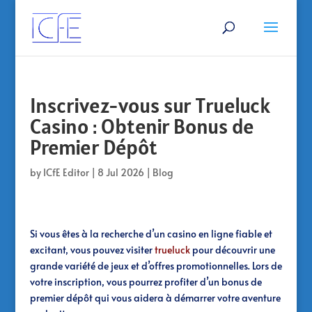
Inscrivez-vous sur Trueluck
Casino : Obtenir Bonus de
Premier Dépôt
by
ICfE Editor
|
8 Jul 2026
|
Blog
Si vous êtes à la recherche d’un casino en ligne fiable et
excitant, vous pouvez visiter
trueluck
pour découvrir une
grande variété de jeux et d’offres promotionnelles. Lors de
votre inscription, vous pourrez profiter d’un bonus de
premier dépôt qui vous aidera à démarrer votre aventure