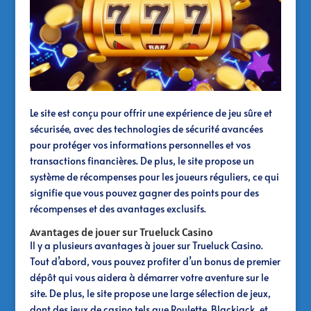
Le site est conçu pour offrir une expérience de jeu sûre et
sécurisée, avec des technologies de sécurité avancées
pour protéger vos informations personnelles et vos
transactions financières. De plus, le site propose un
système de récompenses pour les joueurs réguliers, ce qui
signifie que vous pouvez gagner des points pour des
récompenses et des avantages exclusifs.
Avantages de jouer sur Trueluck Casino
Il y a plusieurs avantages à jouer sur Trueluck Casino.
Tout d’abord, vous pouvez profiter d’un bonus de premier
dépôt qui vous aidera à démarrer votre aventure sur le
site. De plus, le site propose une large sélection de jeux,
dont des jeux de casino tels que Roulette, Blackjack, et