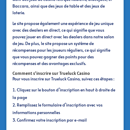
Baccara, ainsi que des jeux de table et des jeux de
loterie.
Le site propose également une expérience de jeu unique
avec des dealers en direct, ce qui signifie que vous
pouvez jouer en direct avec les dealers dans notre salon
de jeu. De plus, le site propose un système de
récompenses pour les joueurs réguliers, ce qui signifie
que vous pouvez gagner des points pour des
récompenses et des avantages exclusifs.
Comment s’inscrire sur Trueluck Casino
Pour vous inscrire sur Trueluck Casino, suivez ces étapes :
Cliquez sur le bouton d’inscription en haut à droite de
la page
Remplissez le formulaire d’inscription avec vos
informations personnelles
Confirmez votre inscription par e-mail