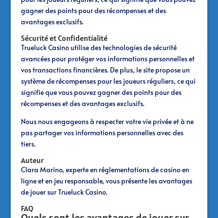
gagner des points pour des récompenses et des
avantages exclusifs.
Sécurité et Confidentialité
Trueluck Casino utilise des technologies de sécurité
avancées pour protéger vos informations personnelles et
vos transactions financières. De plus, le site propose un
système de récompenses pour les joueurs réguliers, ce qui
signifie que vous pouvez gagner des points pour des
récompenses et des avantages exclusifs.
Nous nous engageons à respecter votre vie privée et à ne
pas partager vos informations personnelles avec des
tiers.
Auteur
Clara Marino, experte en réglementations de casino en
ligne et en jeu responsable, vous présente les avantages
de jouer sur Trueluck Casino.
FAQ
Quels sont les avantages de jouer sur