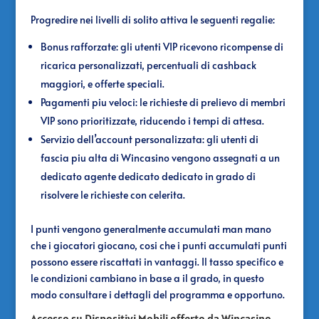
Progredire nei livelli di solito attiva le seguenti regalie:
Bonus rafforzate: gli utenti VIP ricevono ricompense di
ricarica personalizzati, percentuali di cashback
maggiori, e offerte speciali.
Pagamenti piu veloci: le richieste di prelievo di membri
VIP sono prioritizzate, riducendo i tempi di attesa.
Servizio dell’account personalizzata: gli utenti di
fascia piu alta di Wincasino vengono assegnati a un
dedicato agente dedicato dedicato in grado di
risolvere le richieste con celerita.
I punti vengono generalmente accumulati man mano
che i giocatori giocano, cosi che i punti accumulati punti
possono essere riscattati in vantaggi. Il tasso specifico e
le condizioni cambiano in base a il grado, in questo
modo consultare i dettagli del programma e opportuno.
Accesso su Dispositivi Mobili offerto da Wincasino