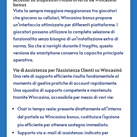
bonus
Vista la sempre maggiore maggioranza tra giocatori
che giocano su cellulari, Wincasino bonus propone
un’interfaccia ottimizzata per differenti piattaforme. I
giocatori possono utilizzare la completa selezione di
funzionalita senza bisogno di un’installazione extra di
norma. Sia che si navighi durante il tragitto, questa
versione da smartphone conserva la capacita principale
operativa.
Vie di Assistenza per l’Assistenza Clienti su Wincasinò
Una rete di supporto efficiente risulta fondamentale al
momento di gestire pratiche di account rapidamente.
Una squadra di supporto competente e mantenuto
tramite Wincasino, accessibile per mezzo di vari vie:
Chat in tempo reale: presente direttamente all’interno
del portale su Wincasino bonus, costituisce l’opzione
piu efficiente per ottenere sostegno immediato.
Supporto via e-mail di assistenza: indicato per