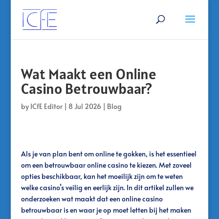
Wat Maakt een Online
Casino Betrouwbaar?
by
ICfE Editor
|
8 Jul 2026
|
Blog
Als je van plan bent om online te gokken, is het essentieel
om een betrouwbaar online casino te kiezen. Met zoveel
opties beschikbaar, kan het moeilijk zijn om te weten
welke casino’s veilig en eerlijk zijn. In dit artikel zullen we
onderzoeken wat maakt dat een online casino
betrouwbaar is en waar je op moet letten bij het maken