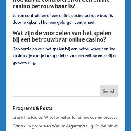
casino betrouwbaar is?
Je kan controleren of een online casino betrouwbaar is
door te kijken of het een geldige licentie heeft.
Wat zijn de voordelen van het spelen
bij een betrouwbaar online casino?
De voordelen van het spelen bij een betrouwbaar online
casino zijn dat je kan genieten van een veilige en eerlijke
gokervaring.
Programs & Posts
Crush the tables: Wise formulas for online casino success
Gana a lo grande en Winum Argentina tu guía definitiva