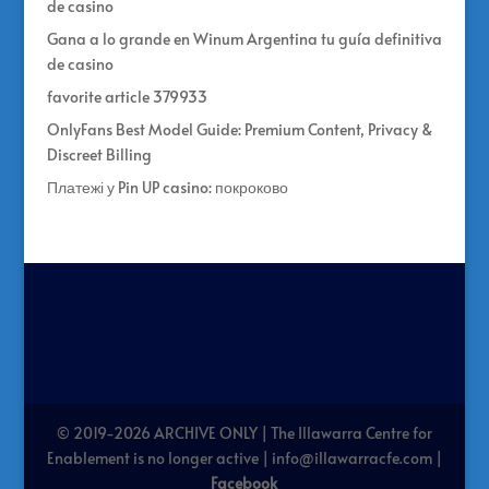
de casino
Gana a lo grande en Winum Argentina tu guía definitiva
de casino
favorite article 379933
OnlyFans Best Model Guide: Premium Content, Privacy &
Discreet Billing
Платежі у Pin UP casino: покроково
© 2019-2026 ARCHIVE ONLY | The Illawarra Centre for
Enablement is no longer active | info@illawarracfe.com |
Facebook