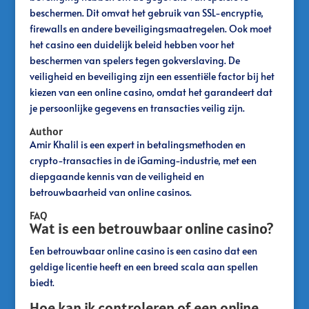
beschermen. Dit omvat het gebruik van SSL-encryptie,
firewalls en andere beveiligingsmaatregelen. Ook moet
het casino een duidelijk beleid hebben voor het
beschermen van spelers tegen gokverslaving. De
veiligheid en beveiliging zijn een essentiële factor bij het
kiezen van een online casino, omdat het garandeert dat
je persoonlijke gegevens en transacties veilig zijn.
Author
Amir Khalil is een expert in betalingsmethoden en
crypto-transacties in de iGaming-industrie, met een
diepgaande kennis van de veiligheid en
betrouwbaarheid van online casinos.
FAQ
Wat is een betrouwbaar online casino?
Een betrouwbaar online casino is een casino dat een
geldige licentie heeft en een breed scala aan spellen
biedt.
Hoe kan ik controleren of een online