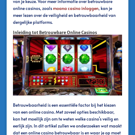
van je keuze. Voor meer informatie over betrouwbare
online casinos, zoals
moana casino inloggen
, kan je
meer lezen over de veiligheid en betrouwbaarheid van
dergelijke platforms.
Inleiding tot Betrouwbare Online Casinos
Betrouwbaarheid is een essentiële factor bij het kiezen
van een online casino. Met zoveel opties beschikbaar,
kan het moeilijk zijn om te weten welke casino’s veilig en
eerlijk zijn. In dit artikel zullen we onderzoeken wat maakt
dat een online casino betrouwbaar is en waar je op moet