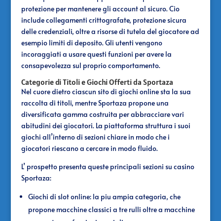
protezione per mantenere gli account al sicuro. Cio
include collegamenti crittografate, protezione sicura
delle credenziali, oltre a risorse di tutela del giocatore ad
esempio limiti di deposito. Gli utenti vengono
incoraggiati a usare questi funzioni per avere la
consapevolezza sul proprio comportamento.
Categorie di Titoli e Giochi Offerti da Sportaza
Nel cuore dietro ciascun sito di giochi online sta la sua
raccolta di titoli, mentre Sportaza propone una
diversificata gamma costruita per abbracciare vari
abitudini dei giocatori. La piattaforma struttura i suoi
giochi all’interno di sezioni chiare in modo che i
giocatori riescano a cercare in modo fluido.
L’ prospetto presenta queste principali sezioni su casino
Sportaza:
Giochi di slot online: la piu ampia categoria, che
propone macchine classici a tre rulli oltre a macchine