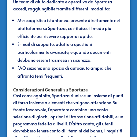
Un team di aiuto dedicato e operativo da Sportaza
accedi, raggiungibile tramite differenti modalita:
Messaggistica istantanea: presente direttamente nel
piattaforma su Sportaza, costituisce il modo piu
efficiente per ricevere supporto rapido.
E-mail di supporto: adatto a questioni
particolarmente avanzate, e quando documenti
debbano essere trasmessi in sicurezza.
FAQ sezione: una spazio di autoaiuto ampia che
affronta temi frequenti.
Considerazioni Generali su Sportaza
Cosi come ogni sito, Sportaza riunisce un insieme di punti
di forza insieme a elementi che valgono attenzione. Sul
fronte favorevole, l’operatore combina una vasta
selezione di giochi, opzioni di transazione affidabili, e un
programma fedelta a livelli. D’altro canto, gli utenti
dovrebbero tenere conto di i termini del bonus, i requisiti