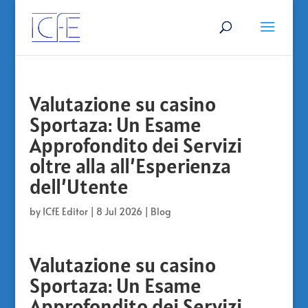
Valutazione su casino
Sportaza: Un Esame
Approfondito dei Servizi
oltre alla all’Esperienza
dell’Utente
by
ICfE Editor
|
8 Jul 2026
|
Blog
Valutazione su casino
Sportaza: Un Esame
Approfondito dei Servizi