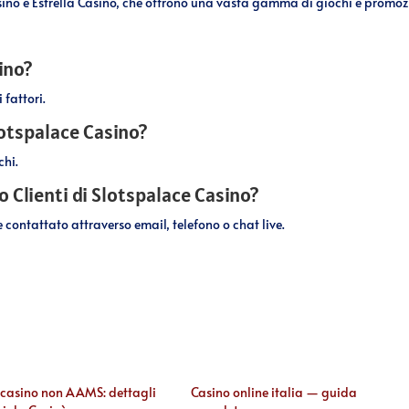
ino e Estrella Casino, che offrono una vasta gamma di giochi e promoz
ino?
 fattori.
lotspalace Casino?
chi.
 Clienti di Slotspalace Casino?
e contattato attraverso email, telefono o chat live.
 casino non AAMS: dettagli
Casino online italia — guida