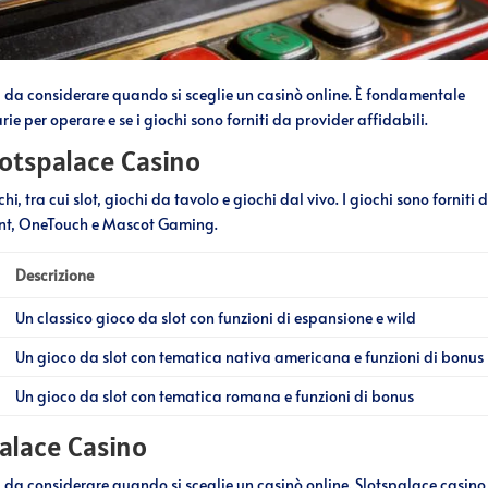
li da considerare quando si sceglie un casinò online. È fondamentale
rie per operare e se i giochi sono forniti da provider affidabili.
lotspalace Casino
 tra cui slot, giochi da tavolo e giochi dal vivo. I giochi sono forniti 
etEnt, OneTouch e Mascot Gaming.
Descrizione
Un classico gioco da slot con funzioni di espansione e wild
Un gioco da slot con tematica nativa americana e funzioni di bonus
Un gioco da slot con tematica romana e funzioni di bonus
palace Casino
i da considerare quando si sceglie un casinò online. Slotspalace casino