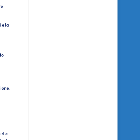
re
 e la
to
ione.
ri e