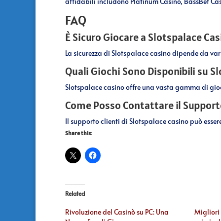
affidabili includono Platinum Casino, BassBet Cas
FAQ
È Sicuro Giocare a Slotspalace Cas
La sicurezza di Slotspalace casino dipende da vari
Quali Giochi Sono Disponibili su S
Slotspalace casino offre una vasta gamma di gio
Come Posso Contattare il Supporto
Il supporto clienti di Slotspalace casino può esser
Share this:
Related
Rivoluzione del Casinò su PC: Una
Migliori