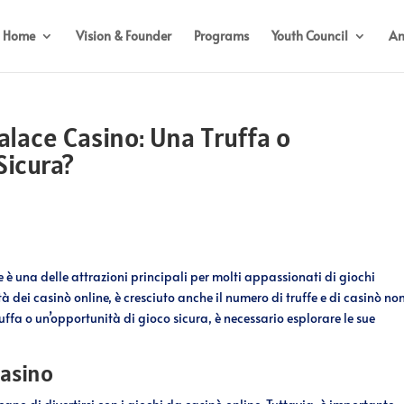
Home
Vision & Founder
Programs
Youth Council
Am
palace Casino: Una Truffa o
Sicura?
e è una delle attrazioni principali per molti appassionati di giochi
 dei casinò online, è cresciuto anche il numero di truffe e di casinò no
uffa o un’opportunità di gioco sicura, è necessario esplorare le sue
Casino