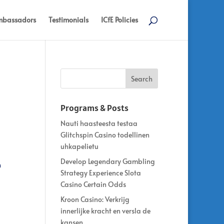
bassadors
Testimonials
ICfE Policies
Programs & Posts
Nauti haasteesta testaa
Glitchspin Casino todellinen
uhkapelietu
Develop Legendary Gambling
n
Strategy Experience Slota
Casino Certain Odds
Kroon Casino: Verkrijg
innerlijke kracht en versla de
kansen