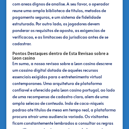
com areas dignos de analise. A seu favor, o operador
reune uma ampla biblioteca de titulos, metodos de
pagamento seguras, e um sistema de fidelidade
estruturado. Por outro lado, os jogadores devem
ponderar os requisitos de aposta, as exigencias de
verificacao, e as limitacoes da jurisdicao antes de se
cadastrar.
Pontos Destaques dentro de Esta Revisao sobre a
Leon casino
Em suma, a nossa revisao sobre a Leon casino descreve
um cassino digital dotada de aqueles recursos
essenciais exigidos para o entretenimento virtual
contemporaneo. Uma arquitetura de plataforma
confiavel e oferecido pela Leon casino portugal, ao lado
de uma recompensa de cadastro claro, alem de uma
ampla selecao de conteudo. Indo de caca-niqueis
padrao ate titulos de mesa em tempo real, a plataforma
procura atrair uma audiencia variado. Os visitantes
ficam constantemente lembrados a consultar os regras