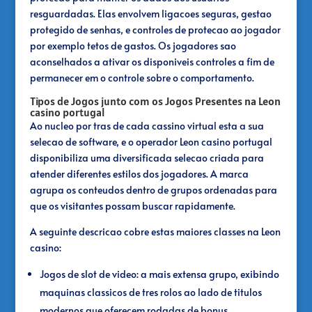
resguardadas. Elas envolvem ligacoes seguras, gestao
protegido de senhas, e controles de protecao ao jogador
por exemplo tetos de gastos. Os jogadores sao
aconselhados a ativar os disponiveis controles a fim de
permanecer em o controle sobre o comportamento.
Tipos de Jogos junto com os Jogos Presentes na Leon
casino portugal
Ao nucleo por tras de cada cassino virtual esta a sua
selecao de software, e o operador Leon casino portugal
disponibiliza uma diversificada selecao criada para
atender diferentes estilos dos jogadores. A marca
agrupa os conteudos dentro de grupos ordenadas para
que os visitantes possam buscar rapidamente.
A seguinte descricao cobre estas maiores classes na Leon
casino:
Jogos de slot de video: a mais extensa grupo, exibindo
maquinas classicos de tres rolos ao lado de titulos
modernos que oferecem rodadas de bonus.