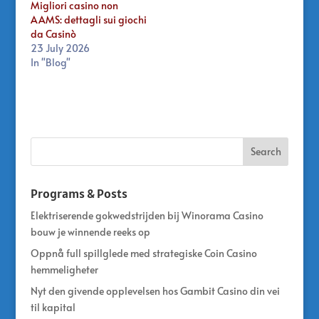
Migliori casino non
AAMS: dettagli sui giochi
da Casinò
23 July 2026
In "Blog"
Programs & Posts
Elektriserende gokwedstrijden bij Winorama Casino
bouw je winnende reeks op
Oppnå full spillglede med strategiske Coin Casino
hemmeligheter
Nyt den givende opplevelsen hos Gambit Casino din vei
til kapital