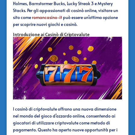
Holmes, Barnstormer Bucks, Lucky Streak 3 e Mystery
Stacks. Per gli appassionati di casinò online, visitare un
sito come
romancasino-it
può essere un’ottima opzione
per scoprire nuovi giochi e casinò.
Introduzione ai Casinò di Criptovalute
I casinò di criptovalute offrono una nuova dimensione
nel mondo del gioco d’azzardo online, consentendo ai
giocatori di utilizzare criptovalute come metodo di
pagamento. Questo ha aperto nuove opportunità per i