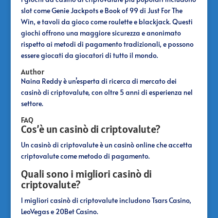
slot come Genie Jackpots e Book of 99 di Just For The
Win, e tavoli da gioco come roulette e blackjack. Questi
giochi offrono una maggiore sicurezza e anonimato
rispetto ai metodi di pagamento tradizionali, e possono
essere giocati da giocatori di tutto il mondo.
Author
Naina Reddy è un’esperta di ricerca di mercato dei
casinò di criptovalute, con oltre 5 anni di esperienza nel
settore.
FAQ
Cos’è un casinò di criptovalute?
Un casinò di criptovalute è un casinò online che accetta
criptovalute come metodo di pagamento.
Quali sono i migliori casinò di
criptovalute?
I migliori casinò di criptovalute includono Tsars Casino,
LeoVegas e 20Bet Casino.