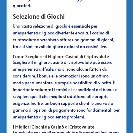
giocatori.
Selezione di Giochi
Una vasta selezione di giochi è essenziale per
un’esperienza di gioco divertente e varia. I casinò di
criptovalute dovrebbero offrire una gamma di giochi,
tra cui slot, tavoli da gioco e giochi da casinò live.
Come Scegliere il Migliore Casinò di Criptovalute
Scegliere il migliore casinò di criptovalute può essere
un’esperienza difficile, ma ci sono alcuni fattori da
considerare. I bonus e le promozioni sono un ottimo
modo per aumentare le proprie possibilità di vincita. È
importante valutare i termini e le condizioni dei bonus e
scegliere quelli che meglio si adattano alle proprie
esigenze. Inoltre, un buon supporto clienti e una vasta
gamma di opzioni di pagamento sono fondamentali per
un’esperienza di gioco senza problemi.
I Migliori Giochi da Casinò di Criptovalute
I giochi da casinò di criptovalute più popolari includono