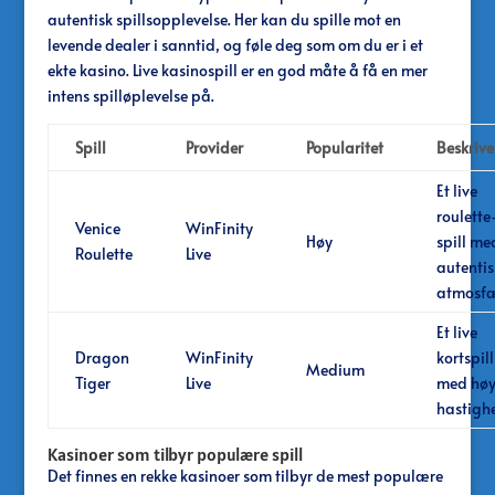
autentisk spillsopplevelse. Her kan du spille mot en
levende dealer i sanntid, og føle deg som om du er i et
ekte kasino. Live kasinospill er en god måte å få en mer
intens spilløplevelse på.
Spill
Provider
Popularitet
Beskrive
Et live
roulette
Venice
WinFinity
Høy
spill me
Roulette
Live
autentis
atmosf
Et live
Dragon
WinFinity
kortspill
Medium
Tiger
Live
med hø
hastigh
Kasinoer som tilbyr populære spill
Det finnes en rekke kasinoer som tilbyr de mest populære