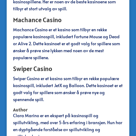
kasinospillene. Her er noen av de beste kasinoene som
tilbyr et stort utvalg av spill.
Machance Casino
Machance Casino er et kasino som tilbyr en rekke
populære kasinospill, inkludert Fortune Mouse og Dead
or Alive 2. Dette kasinoet er et godt valg for spillere som
ønsker å prøve sine lykken med noen av de mest
populære spillene.
Swiper Casino
Swiper Casino er et kasino som tilbyr en rekke populære
kasinospill, inkludert JetX og Balloon. Dette kasinoet er et
godt valg for spillere som ønsker å prøve nye og
spennende spill.
Author
Clara Marino er en ekspert på kasinospill og
spillutvikling, med over 5 års erfaring i bransjen. Hun har
en dyptgående forståelse av spillutvikling og