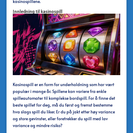
kasinospillene.
Innledning til kasinospill
Kasinospill er en form for underholdning som har vært
populær i mange år. Spillene kan variere fra enkle
spilleautomater til komplekse bordspill. For å finne det
beste spillet for deg, må du først og fremst bestemme
hva slags spill du liker. Er du på jakt etter høy variance
og store gevinster, eller foretrekker du spill med lav
variance og mindre risiko?