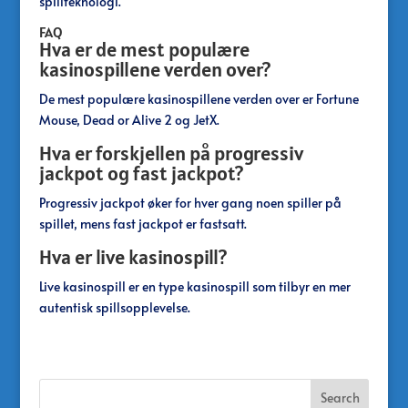
spillteknologi.
FAQ
Hva er de mest populære
kasinospillene verden over?
De mest populære kasinospillene verden over er Fortune
Mouse, Dead or Alive 2 og JetX.
Hva er forskjellen på progressiv
jackpot og fast jackpot?
Progressiv jackpot øker for hver gang noen spiller på
spillet, mens fast jackpot er fastsatt.
Hva er live kasinospill?
Live kasinospill er en type kasinospill som tilbyr en mer
autentisk spillsopplevelse.