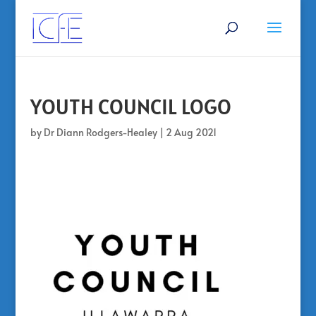
YOUTH COUNCIL LOGO
by
Dr Diann Rodgers-Healey
|
2 Aug 2021