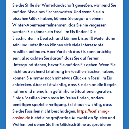
Sie die Stille der Winterlandschaft genießen, während Sie
auf den Biss eines Fisches warten. Und wenn Sie ein
bisschen Glück haben, können Sie sogar an einem
Winter-Abenteuer teilnehmen, das Sie nie vergessen
werden: Sie können ein Fossil im Eis finden! Die
Eisschichten in Deutschland können bis zu 10 Meter dünn
sein und unter ihnen können sich viele interessante
Fossilien befinden. Aber Vorsicht: das Eis kann brüchig
sein, also achten Sie darauf, dass Sie auf festem
Untergrund stehen, bevor Sie auf das Eis gehen. Wenn Sie
nicht ausreichend Erfahrung im Fossilien-Suchen haben,
können Sie immer noch mit etwas Glück ein Fossil im Eis
entdecken. Aber es ist wichtig, dass Sie sich an die Regeln
halten und niemals in gefährliche Situationen geraten.
Einige Fossilien kann man im Freien finden, andere
benötigen spezielle Fertigung. Es ist auch wichtig, dass
Sie die Fossilien nicht beschädigen.
https://icefishing-
casino.de
bietet eine großartige Auswahl an Spielen und
Wetten, bei denen Sie Ihre Glückssträhne ausprobieren