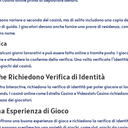
el casinò online prima di depositare denaro.
possono variare a seconda del casinò, ma di solito includono una copia de
e di guida. I giocatori devono anche fornire una prova di residenza, co
oro nome.
ica
e alcuni giorni lavorativi e può essere fatto online o tramite posta. I gioc
e e attendere la conferma della verifica. Una volta verificata l’identità,
giochi del casinò.
che Richiedono Verifica di Identità
ro Interactive, richiedono la verifica di identità per poter giocare ai lo
nds. I casinò online come Estrella Casino e Videoslots Casino richiedon
ezza dei giocatori.
a Esperienza di Gioco
offrono una buona esperienza di gioco e richiedono la verifica di identi
i possono scegliere tra una varietà di giochi, come slot, giochi da casin