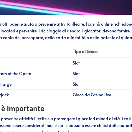
olti paesi e aiuta a prevenire attività illecite. I casinò online richiedon
giocatori e prevenire il riciclaggio di denaro. I giocatori devono fornire
 copia del passaporto, della carta d’identità o della patente di guida
Tipo di Gioco
Slot
tom of the Opera
Slot
Charge
Slot
kjack
Gioco da Casinò Live
à è Importante
prevenire attività illecite e a proteggere i giocatori minori di età. I cas
ossono essere considerati non sicuri e possono essere chiusi dalle autorit