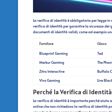
La verifica di identità è obbligatoria per legge in m
verifica di identità per garantire la sicurezza dei 
documenti di identità validi, come ad esempio una
Fornitore
Gioco
Blueprint Gaming
Ted
Merkur Gaming
The Phan
Zitro Interactive
Buffalo 
Vivo Gaming
Live Blac
Perché la Verifica di Identit
La verifica di identità è importante perché aiuta a 
online che non richiedono la verifica di identità p