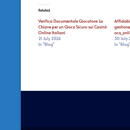
Related
Verifica Documentale Giocatore: La
Affidabi
Chiave per un Gioco Sicuro sui Casinò
gestione
Online Italiani
oco_onl
21 July 2026
30 July
In "Blog"
In "Blog