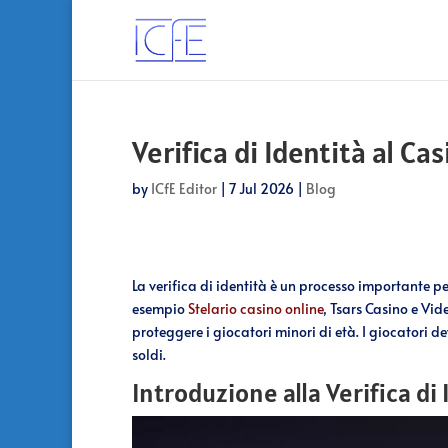
Verifica di Identità al C
by
ICfE Editor
|
7 Jul 2026
|
Blog
La verifica di identità è un processo importante p
esempio
Stelario casino online
, Tsars Casino e Vid
proteggere i giocatori minori di età. I giocatori de
soldi.
Introduzione alla Verifica di