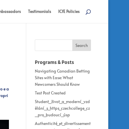
bassadors
Testimonials
ICfE Policies
Programs & Posts
Navigating Canadian Betting
Sites with Ease: What
Newcomers Should Know
ro e a
Test Post Created
ropri
Student_život_a_moderní_vzd
ělání_s_https_czechcollege_cz
_pro_budoucí_úsp
Authenticité_et_divertissement