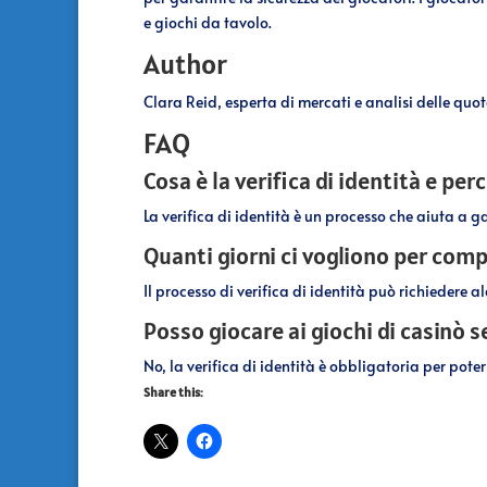
e giochi da tavolo.
Author
Clara Reid, esperta di mercati e analisi delle quot
FAQ
Cosa è la verifica di identità e pe
La verifica di identità è un processo che aiuta a g
Quanti giorni ci vogliono per compl
Il processo di verifica di identità può richiedere al
Posso giocare ai giochi di casinò s
No, la verifica di identità è obbligatoria per poter 
Share this: