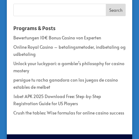
Programs & Posts
Bewertungen 10€ Bonus Casino von Experten
Online Royal Casino – betalingsmetoder, indbetaling og
udbetaling
Unlock your luckypari: a gambler’s philosophy for casino
mastery
persigue tu racha ganadora con los juegos de casino
estables de melbet
1xbet APK 2025 Download Free: Step‑by‑Step
Registration Guide for US Players
Crush the tables: Wise formulas for online casino success