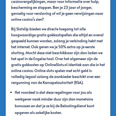
casinovergelijkingen, maar voor informatie over hulp,
bescherming en stoppen. Ben je 23 jaar of jonger,
gevoelig voor verslaving of wil je geen verwijzingen naar
online casino’s zien?
Bij SlotsUp bieden we directe toegang tot alle
hoogwaardige gratis gokkastspellen die altijd en overal
gespeeld kunnen worden, zolang je verbinding hebt met
het internet. Ook geven we je 50% extra op je eerste
storting. Mocht deze niet beschikbaar zijn dan laden we
het spel in de Engelse taal. Over het algemeen zijn de
gratis gokkasten op OnlineSlots.nl identiek aan die in het
online casino. Online slots spelen met echt geld is
volledig legaal zolang de aanbieder beschikt over een
vergunning van de Kansspelautoriteit (KSA).
Het voordeel is dat deze regelingen voor jou als
werkgever vaak minder duur zijn dan monetaire
bonussen en dat je ze bij de Belastingdienst kunt
opgeven als zakelijke kosten.