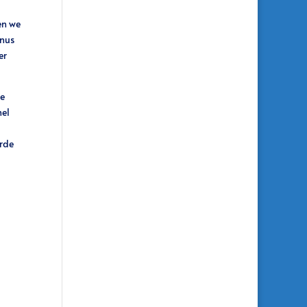
en we
onus
er
le
nel
erde