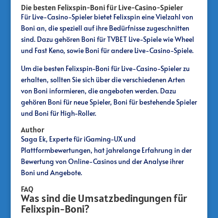
Die besten Felixspin-Boni für Live-Casino-Spieler
Für Live-Casino-Spieler bietet Felixspin eine Vielzahl von
Boni an, die speziell auf ihre Bedürfnisse zugeschnitten
sind. Dazu gehören Boni für TVBET Live-Spiele wie Wheel
und Fast Keno, sowie Boni für andere Live-Casino-Spiele.
Um die besten Felixspin-Boni für Live-Casino-Spieler zu
erhalten, sollten Sie sich über die verschiedenen Arten
von Boni informieren, die angeboten werden. Dazu
gehören Boni für neue Spieler, Boni für bestehende Spieler
und Boni für High-Roller.
Author
Saga Ek, Experte für iGaming-UX und
Plattformbewertungen, hat jahrelange Erfahrung in der
Bewertung von Online-Casinos und der Analyse ihrer
Boni und Angebote.
FAQ
Was sind die Umsatzbedingungen für
Felixspin-Boni?