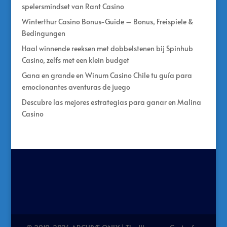
spelersmindset van Rant Casino
Winterthur Casino Bonus-Guide – Bonus, Freispiele &
Bedingungen
Haal winnende reeksen met dobbelstenen bij Spinhub
Casino, zelfs met een klein budget
Gana en grande en Winum Casino Chile tu guía para
emocionantes aventuras de juego
Descubre las mejores estrategias para ganar en Malina
Casino