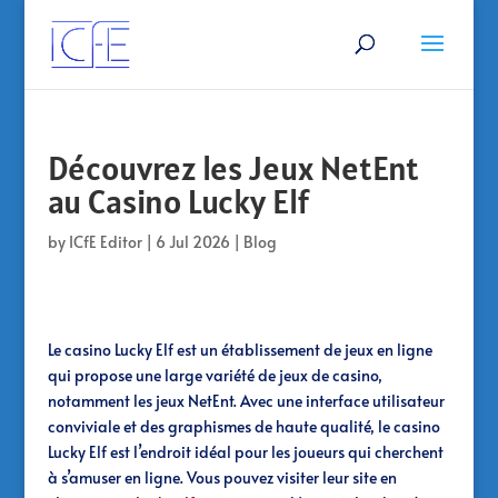
Découvrez les Jeux NetEnt
au Casino Lucky Elf
by
ICfE Editor
|
6 Jul 2026
|
Blog
Le casino Lucky Elf est un établissement de jeux en ligne
qui propose une large variété de jeux de casino,
notamment les jeux NetEnt. Avec une interface utilisateur
conviviale et des graphismes de haute qualité, le casino
Lucky Elf est l’endroit idéal pour les joueurs qui cherchent
à s’amuser en ligne. Vous pouvez visiter leur site en