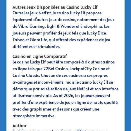
Autres Jeux Disponibles au Casino Lucky Elf
Outre les jeux NetEnt, le casino Lucky Elf propose
également d’autres jeux de casino, notamment des jeux
de Vibra Gaming, Light & Wonder et Endorphina. Les
joueurs peuvent profiter de jeux tels que Lucky Dice,
Taboo et Glam Life, qui offrent des expériences de jeu
différentes et stimulantes.
Casino en Ligne Comparatif
Le casino Lucky Elf peut être comparé à d’autres casinos
en ligne tels que 22Bet Casino, JackpotCity Casino et
Casino Classic. Chacun de ces casinos a ses propres
avantages et inconvénients, mais le casino Lucky Elf se
démarque par sa sélection de jeux NetEnt et son interface
utilisateur conviviale. As of 2026, les joueurs peuvent
profiter d’une expérience de jeu en ligne de haute qualité,
avec des graphismes et des sons qui créent une
atmosphère immersive.
Author