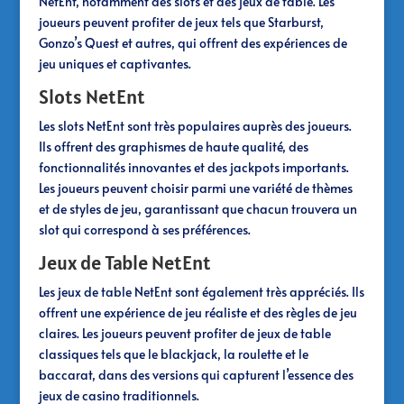
NetEnt, notamment des slots et des jeux de table. Les
joueurs peuvent profiter de jeux tels que Starburst,
Gonzo’s Quest et autres, qui offrent des expériences de
jeu uniques et captivantes.
Slots NetEnt
Les slots NetEnt sont très populaires auprès des joueurs.
Ils offrent des graphismes de haute qualité, des
fonctionnalités innovantes et des jackpots importants.
Les joueurs peuvent choisir parmi une variété de thèmes
et de styles de jeu, garantissant que chacun trouvera un
slot qui correspond à ses préférences.
Jeux de Table NetEnt
Les jeux de table NetEnt sont également très appréciés. Ils
offrent une expérience de jeu réaliste et des règles de jeu
claires. Les joueurs peuvent profiter de jeux de table
classiques tels que le blackjack, la roulette et le
baccarat, dans des versions qui capturent l’essence des
jeux de casino traditionnels.