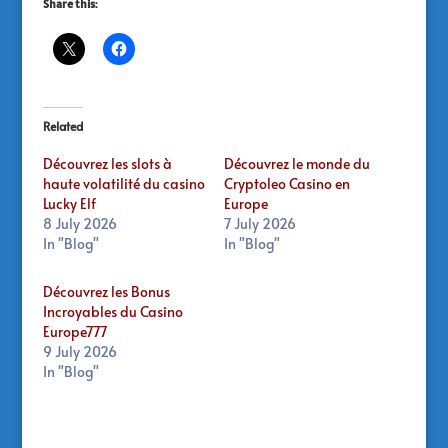
Share this:
Related
Découvrez les slots à
Découvrez le monde du
haute volatilité du casino
Cryptoleo Casino en
Lucky Elf
Europe
8 July 2026
7 July 2026
In "Blog"
In "Blog"
Découvrez les Bonus
Incroyables du Casino
Europe777
9 July 2026
In "Blog"