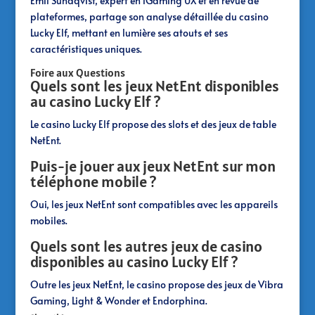
Emil Sundqvist, expert en iGaming UX et en revue de
plateformes, partage son analyse détaillée du casino
Lucky Elf, mettant en lumière ses atouts et ses
caractéristiques uniques.
Foire aux Questions
Quels sont les jeux NetEnt disponibles
au casino Lucky Elf ?
Le casino Lucky Elf propose des slots et des jeux de table
NetEnt.
Puis-je jouer aux jeux NetEnt sur mon
téléphone mobile ?
Oui, les jeux NetEnt sont compatibles avec les appareils
mobiles.
Quels sont les autres jeux de casino
disponibles au casino Lucky Elf ?
Outre les jeux NetEnt, le casino propose des jeux de Vibra
Gaming, Light & Wonder et Endorphina.