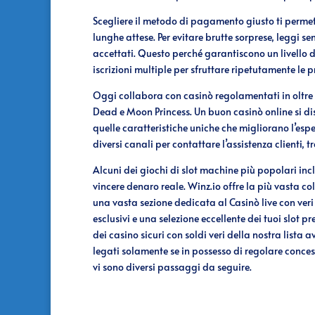
Scegliere il metodo di pagamento giusto ti permette
lunghe attese. Per evitare brutte sorprese, leggi 
accettati. Questo perché garantiscono un livello 
iscrizioni multiple per sfruttare ripetutamente le 
Oggi collabora con casinò regolamentati in oltre 
Dead e Moon Princess. Un buon casinò online si di
quelle caratteristiche uniche che migliorano l’espe
diversi canali per contattare l’assistenza clienti, t
Alcuni dei giochi di slot machine più popolari inc
vincere denaro reale. Winz.io offre la più vasta co
una vasta sezione dedicata al Casinò live con veri
esclusivi e una selezione eccellente dei tuoi slot p
dei casino sicuri con soldi veri della nostra lista a
legati solamente se in possesso di regolare concess
vi sono diversi passaggi da seguire.