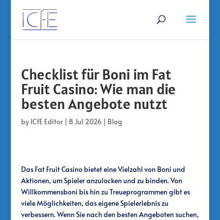
Checklist für Boni im Fat
Fruit Casino: Wie man die
besten Angebote nutzt
by
ICfE Editor
|
8 Jul 2026
|
Blog
Das Fat Fruit Casino bietet eine Vielzahl von Boni und
Aktionen, um Spieler anzulocken und zu binden. Von
Willkommensboni bis hin zu Treueprogrammen gibt es
viele Möglichkeiten, das eigene Spielerlebnis zu
verbessern. Wenn Sie nach den besten Angeboten suchen,