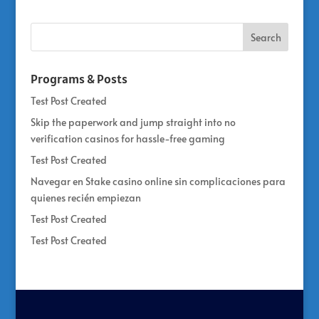
Programs & Posts
Test Post Created
Skip the paperwork and jump straight into no
verification casinos for hassle-free gaming
Test Post Created
Navegar en Stake casino online sin complicaciones para
quienes recién empiezan
Test Post Created
Test Post Created