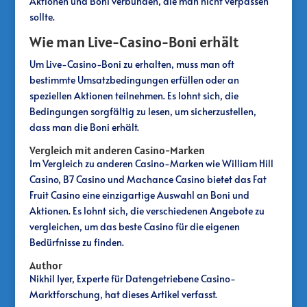
Aktionen und Boni verbunden, die man nicht verpassen
sollte.
Wie man Live-Casino-Boni erhält
Um Live-Casino-Boni zu erhalten, muss man oft
bestimmte Umsatzbedingungen erfüllen oder an
speziellen Aktionen teilnehmen. Es lohnt sich, die
Bedingungen sorgfältig zu lesen, um sicherzustellen,
dass man die Boni erhält.
Vergleich mit anderen Casino-Marken
Im Vergleich zu anderen Casino-Marken wie William Hill
Casino, B7 Casino und Machance Casino bietet das Fat
Fruit Casino eine einzigartige Auswahl an Boni und
Aktionen. Es lohnt sich, die verschiedenen Angebote zu
vergleichen, um das beste Casino für die eigenen
Bedürfnisse zu finden.
Author
Nikhil Iyer, Experte für Datengetriebene Casino-
Marktforschung, hat dieses Artikel verfasst.