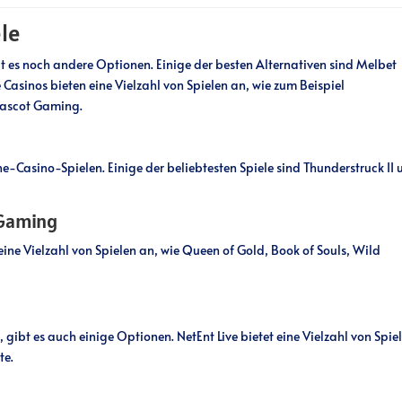
ele
bt es noch andere Optionen. Einige der besten Alternativen sind Melbet
Casinos bieten eine Vielzahl von Spielen an, wie zum Beispiel
ascot Gaming.
-Casino-Spielen. Einige der beliebtesten Spiele sind Thunderstruck II 
Gaming
 Vielzahl von Spielen an, wie Queen of Gold, Book of Souls, Wild
 gibt es auch einige Optionen. NetEnt Live bietet eine Vielzahl von Spie
te.