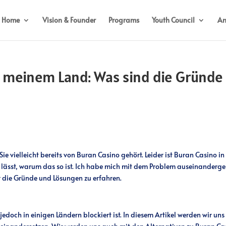
Home
Vision & Founder
Programs
Youth Council
Am
n meinem Land: Was sind die Gründe
e vielleicht bereits von Buran Casino gehört. Leider ist Buran Casino in
en lässt, warum das so ist. Ich habe mich mit dem Problem auseinanderge
die Gründe und Lösungen zu erfahren.
edoch in einigen Ländern blockiert ist. In diesem Artikel werden wir uns