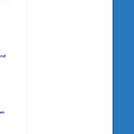
und
len