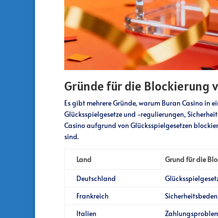
Gründe für die Blockierung 
Es gibt mehrere Gründe, warum Buran Casino in ein
Glücksspielgesetze und -regulierungen, Sicherhe
Casino aufgrund von Glücksspielgesetzen blockier
sind.
Land
Grund für die Bl
Deutschland
Glücksspielgeset
Frankreich
Sicherheitsbede
Italien
Zahlungsproble