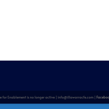
 for Enablement is no longer active | info@illawarracfe.com |
Facebo