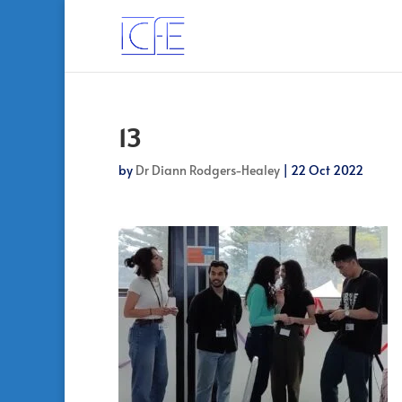
13
by
Dr Diann Rodgers-Healey
|
22 Oct 2022