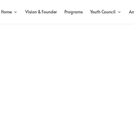
Home
Vision & Founder
Programs
Youth Council
Am