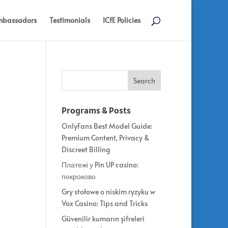
bassadors
Testimonials
ICfE Policies
Programs & Posts
OnlyFans Best Model Guide:
Premium Content, Privacy &
Discreet Billing
Платежі у Pin UP casino:
покроково
Gry stołowe o niskim ryzyku w
Vox Casino: Tips and Tricks
Güvenilir kumarın şifreleri